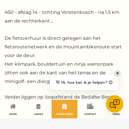
A50 - afslag 14 - richting Vorstenbosch - na 1,5 km
aan de rechterkant....
De fietsverhuur is direct gelegen aan het
fietsroutenetwerk en de mountainbikeroute start
voor de deur.
Het klimpark, bouldertuin en ninja warriorpark
zitten ook aan de kant van het terras en de
✕
minigolf- een discgolfbanen.
👋 Hi, hoe kan ik je helpen? 😊
Verder liggen op loopafstand de Bedafse Bergen
en door de knuppelbrug is de Peelrandbreuk goed
zichtbaar.
HOME
GAMES
RESERVEREN
CONTACT
MENU