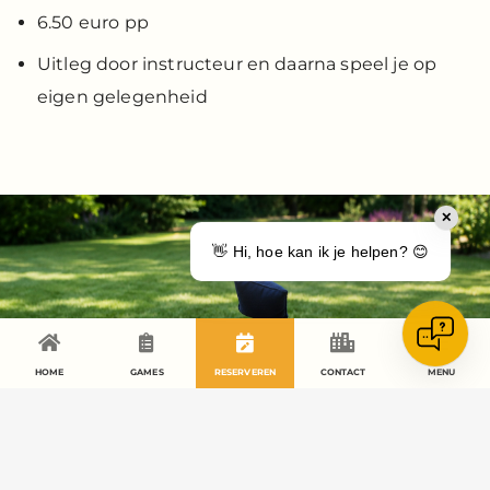
6.50 euro pp
Uitleg door instructeur en daarna speel je op
eigen gelegenheid
✕
👋 Hi, hoe kan ik je helpen? 😊
HOME
GAMES
RESERVEREN
CONTACT
MENU