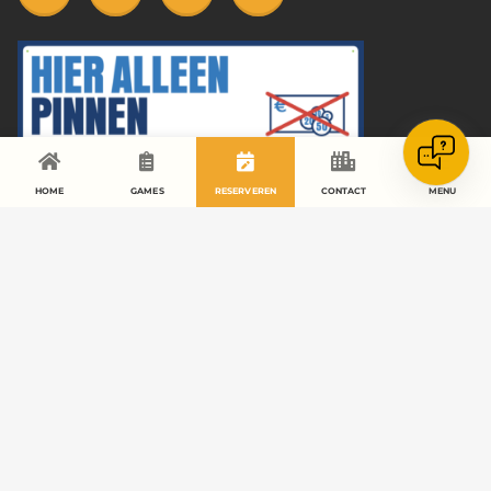
✕
👋 Hi, hoe kan ik je helpen? 😊
HOME
GAMES
RESERVEREN
CONTACT
MENU
Fietsverhuur - Openingstijden
Maandag
open op afspraak
Dinsdag
open op afspraak
Woensdag
09.00 - 18.00
Donderdag
09.00 - 17.00
Vrijdag
09.00 - 18.00
Zaterdag
09.00 - 18.00
Zondag
09.00 - 17.00