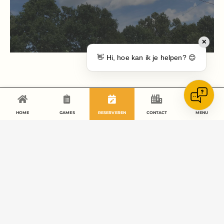
✕
👋 Hi, hoe kan ik je helpen? 😊
HOME
GAMES
RESERVEREN
CONTACT
MENU
Buitensportcentrum De Mastworp
Bedafseweg 22
5406 TM Uden
(op het terrein van
Fletcher Uden
)
0413-410210 (ook WhatsApp)
info@mastworp.nl