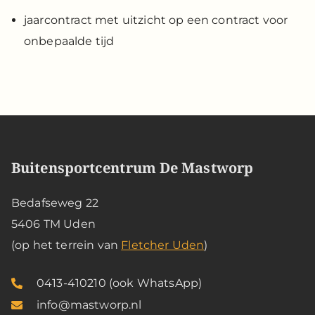
jaarcontract met uitzicht op een contract voor
onbepaalde tijd
Buitensportcentrum De Mastworp
Bedafseweg 22
5406 TM Uden
(op het terrein van
Fletcher Uden
)
0413-410210 (ook WhatsApp)
info@mastworp.nl