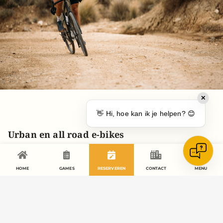
✕
👋 Hi, hoe kan ik je helpen? 😊
Urban en all road e-bikes
Sunn e-bikes
HOME
GAMES
RESERVEREN
CONTACT
MENU